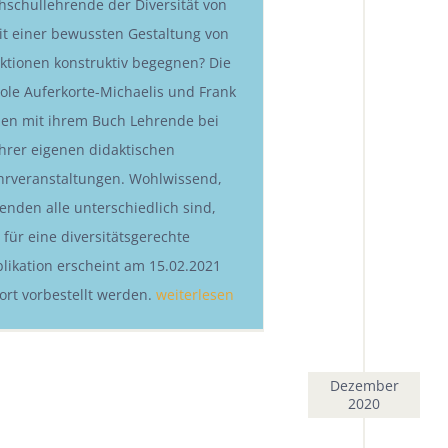
schullehrende der Diversität von
t einer bewussten Gestaltung von
aktionen konstruktiv begegnen? Die
ole Auferkorte-Michaelis und Frank
zen mit ihrem Buch Lehrende bei
ihrer eigenen didaktischen
hrveranstaltungen. Wohlwissend,
enden alle unterschiedlich sind,
für eine diversitätsgerechte
blikation erscheint am 15.02.2021
ort vorbestellt werden.
weiterlesen
Dezember
2020