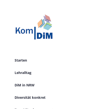
Zum
Inhalt
springen
Starten
Lehralltag
DiM in NRW
Diversität konkret