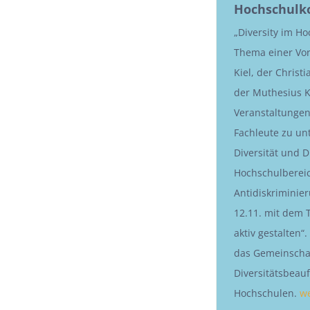
Hochschulk
„Diversity im Ho
Thema einer Vor
Kiel, der Christ
der Muthesius K
Veranstaltunge
Fachleute zu un
Diversität und 
Hochschulbereic
Antidiskriminie
12.11. mit dem 
aktiv gestalten“
das Gemeinschaf
Diversitätsbeauf
Hochschulen.
we