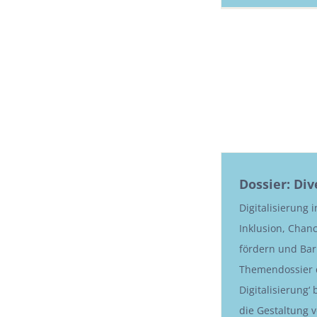
Dossier: Div
Digitalisierung 
Inklusion, Chanc
fördern und Bar
Themendossier 
Digitalisierung‘ 
die Gestaltung v