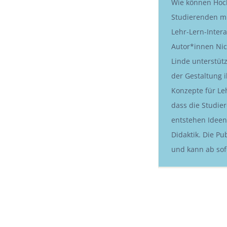
Wie können Hoch
Studierenden mi
Lehr-Lern-Inter
Autor*innen Nic
Linde unterstüt
der Gestaltung 
Konzepte für Le
dass die Studier
entstehen Ideen 
Didaktik. Die Pu
und kann ab sof