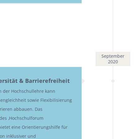
September
2020
ersität & Barrierefreiheit
in der Hochschullehre kann
engleichheit sowie Flexibilisierung
rieren abbauen. Das
des ‚Hochschulforum
bietet eine Orientierungshilfe für
on inklusiver und