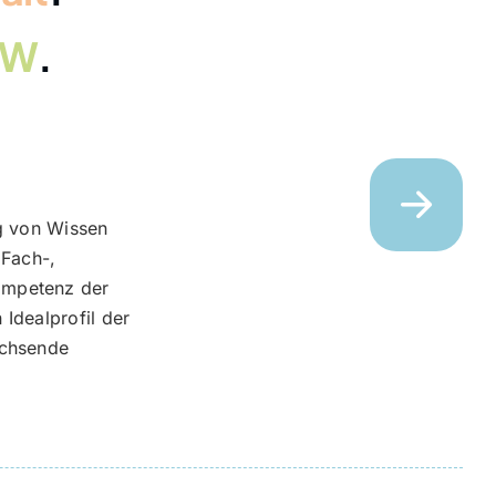
RW
.
ng von Wissen
 Fach-,
ompetenz der
Idealprofil der
achsende