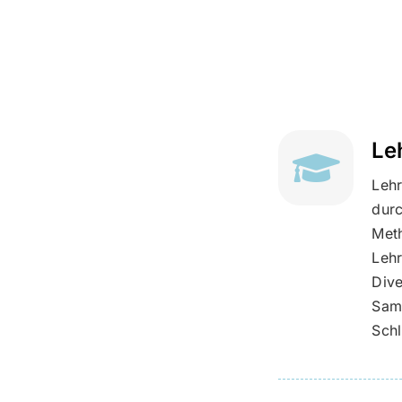
Le
Lehr
durc
Met
Lehr
Dive
Samm
Sch