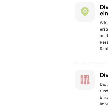
Di
ei
Wir 
erst
an d
Ress
Rank
Di
Die 
rund
biet
Imp