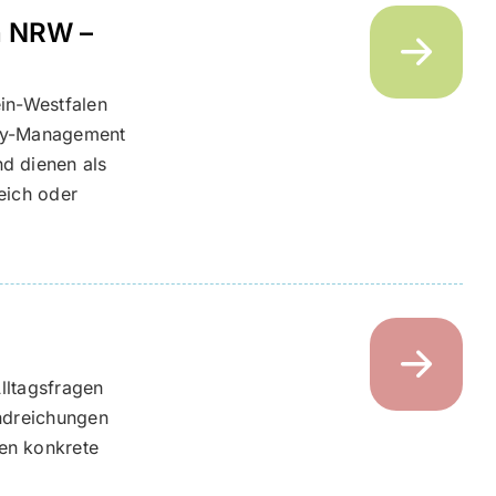
n NRW –
ein-Westfalen
sity-Management
nd dienen als
eich oder
Alltagsfragen
andreichungen
en konkrete