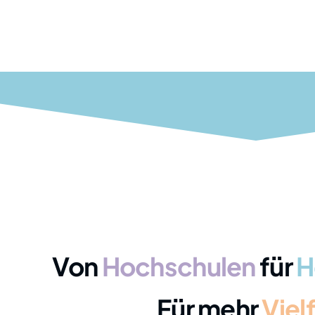
Von
Hochschulen
für
H
Für mehr
Vielf