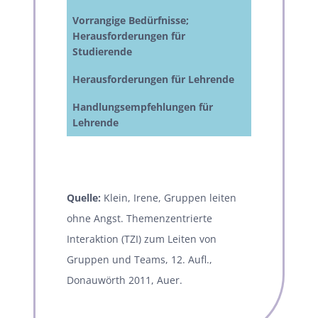
Die Fremdhe
Vorrangige Bedürfnisse;
Bedürfnis na
Herausforderungen für
Studierende
Wer und wie 
Herausforderungen für Lehrende
Wie kommen 
Handlungsempfehlungen für
Wie schaffe
Lehrende
Verfahren d
Leitfragen f
Quelle:
Klein, Irene, Gruppen leiten
ohne Angst. Themenzentrierte
Interaktion (TZI) zum Leiten von
Gruppen und Teams, 12. Aufl.,
Donauwörth 2011, Auer.