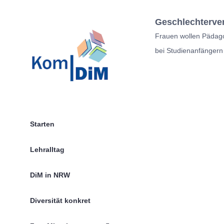
Zum
Inhalt
Geschlechterve
springen
Frauen wollen Pädago
bei Studienanfängern
Starten
Lehralltag
DiM in NRW
Diversität konkret